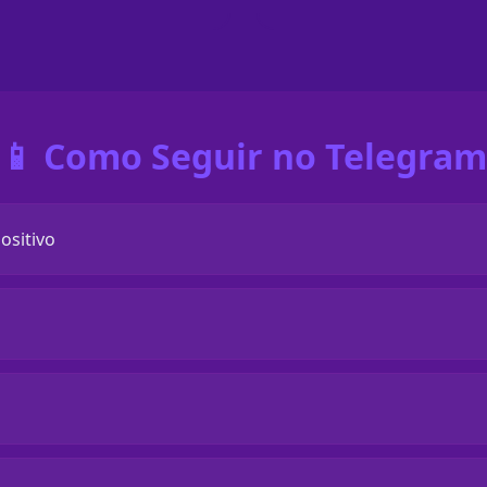
📱 Como Seguir no Telegram
ositivo