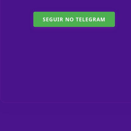
SEGUIR NO TELEGRAM