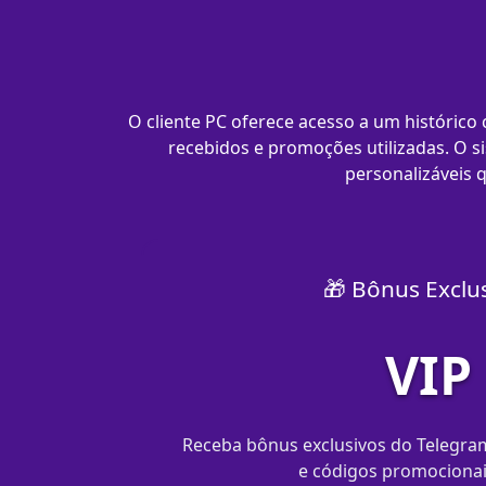
O cliente PC oferece acesso a um histórico
recebidos e promoções utilizadas. O si
personalizáveis
🎁 Bônus Exclu
VIP
Receba bônus exclusivos do Telegra
e códigos promocionai