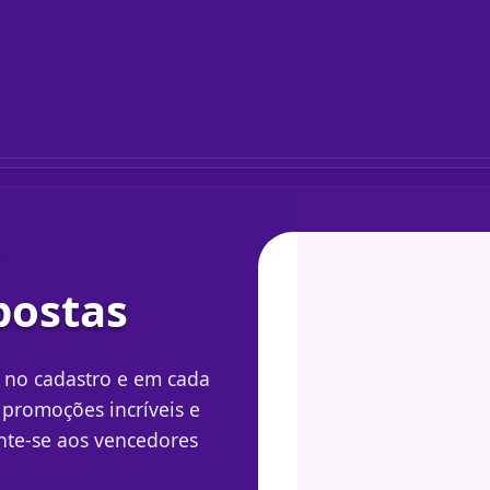
postas
 no cadastro e em cada
 promoções incríveis e
unte-se aos vencedores