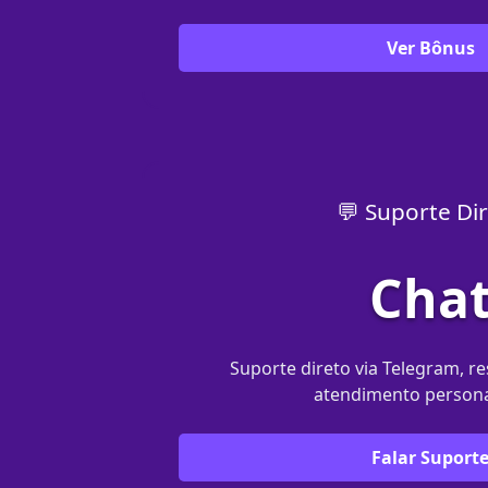
Ver Bônus
💬 Suporte Di
Cha
Suporte direto via Telegram, r
atendimento persona
Falar Suport