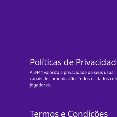
Políticas de Privacida
A 3444 valoriza a privacidade de seus usuá
canais de comunicação. Todos os dados cole
jogadores.
Termos e Condições