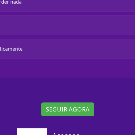
erder nada
a
aticamente
SEGUIR AGORA