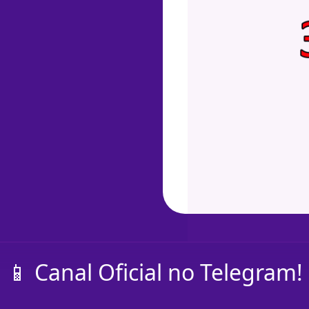
📱 Canal Oficial no Telegram!