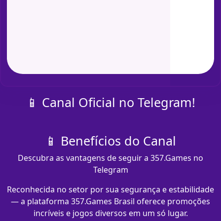
📱 Canal Oficial no Telegram!
📱 Benefícios do Canal
Descubra as vantagens de seguir a 357.Games no
Telegram
Reconhecida no setor por sua segurança e estabilidade
— a plataforma 357.Games Brasil oferece promoções
incríveis e jogos diversos em um só lugar.