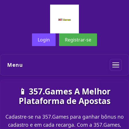
Login
Registrar-se
Menu
📱 357.Games A Melhor
Plataforma de Apostas
Cadastre-se na 357.Games para ganhar bônus no
cadastro e em cada recarga. Com a 357.Games,