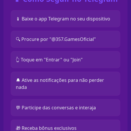
📱 Baixe o app Telegram no seu dispositivo
🔍 Procure por "@357.GamesOficial"
👆 Toque em "Entrar" ou "Join"
🔔 Ative as notificações para não perder
nada
💬 Participe das conversas e interaja
🎁 Receba bônus exclusivos