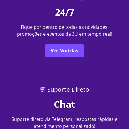
24/7
Fique por dentro de todas as novidades,
promoções e eventos da 3U em tempo real!
Ver Notícias
💬 Suporte Direto
Chat
Suporte direto via Telegram, respostas rápidas e
atendimento personalizado!