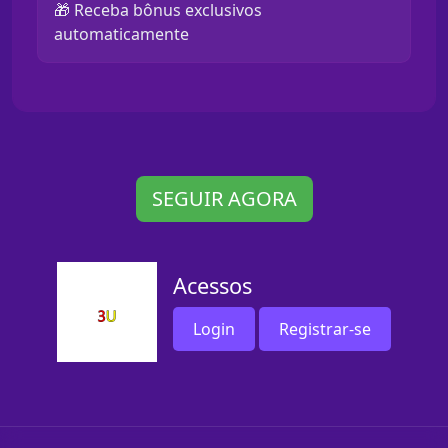
🎁 Receba bônus exclusivos
automaticamente
SEGUIR AGORA
Acessos
Login
Registrar-se