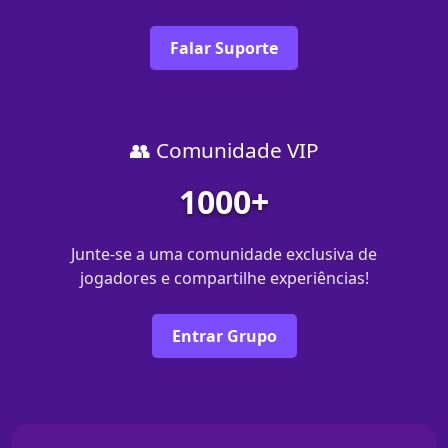
Falar Suporte
👥 Comunidade VIP
1000+
Junte-se a uma comunidade exclusiva de
jogadores e compartilhe experiências!
Entrar Grupo