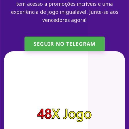
tem acesso a promoções incríveis e uma
experiência de jogo inigualável. Junte-se aos
vencedores agora!
SEGUIR NO TELEGRAM