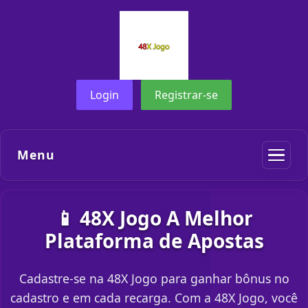
Login
Registrar-se
Menu
📱 48X Jogo A Melhor
Plataforma de Apostas
Cadastre-se na 48X Jogo para ganhar bônus no
cadastro e em cada recarga. Com a 48X Jogo, você