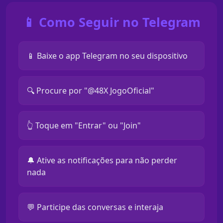
📱 Como Seguir no Telegram
📱 Baixe o app Telegram no seu dispositivo
🔍 Procure por "@48X JogoOficial"
👆 Toque em "Entrar" ou "Join"
🔔 Ative as notificações para não perder
nada
💬 Participe das conversas e interaja