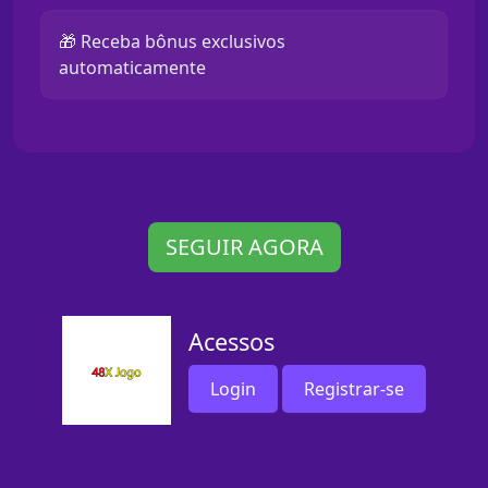
🎁 Receba bônus exclusivos
automaticamente
SEGUIR AGORA
Acessos
Login
Registrar-se