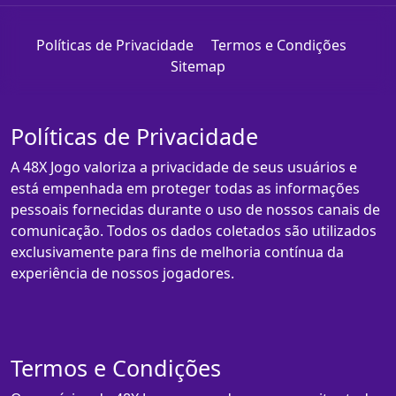
Políticas de Privacidade
Termos e Condições
Sitemap
Políticas de Privacidade
A 48X Jogo valoriza a privacidade de seus usuários e
está empenhada em proteger todas as informações
pessoais fornecidas durante o uso de nossos canais de
comunicação. Todos os dados coletados são utilizados
exclusivamente para fins de melhoria contínua da
experiência de nossos jogadores.
Termos e Condições