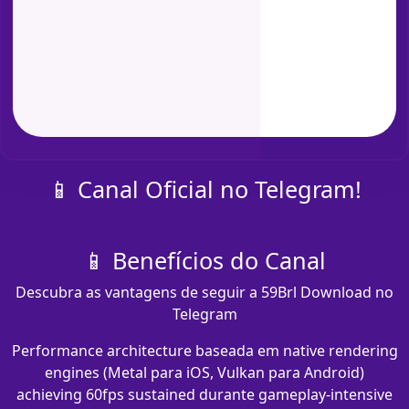
📱 Canal Oficial no Telegram!
📱 Benefícios do Canal
Descubra as vantagens de seguir a 59Brl Download no
Telegram
Performance architecture baseada em native rendering
engines (Metal para iOS, Vulkan para Android)
achieving 60fps sustained durante gameplay-intensive