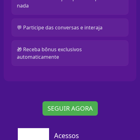
nada
💬 Participe das conversas e interaja
🎁 Receba bônus exclusivos
automaticamente
SEGUIR AGORA
Acessos