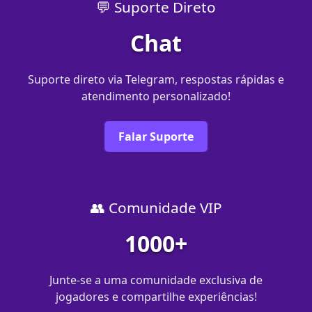
💬 Suporte Direto
Chat
Suporte direto via Telegram, respostas rápidas e
atendimento personalizado!
Falar Suporte
👥 Comunidade VIP
1000+
Junte-se a uma comunidade exclusiva de
jogadores e compartilhe experiências!