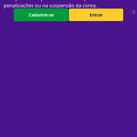
penalizações ou na suspensão da conta.
X
Cadastre-se
Entrar