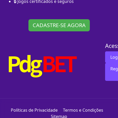
🔒 Jogos certificados e seguros
CADASTRE-SE AGORA
Aces
Log
Reg
Políticas de Privacidade
Termos e Condições
Sitemap