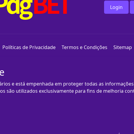
Login
Políticas de Privacidade
Termos e Condições
Sitemap
de
uários e está empenhada em proteger todas as informações
os são utilizados exclusivamente para fins de melhoria con